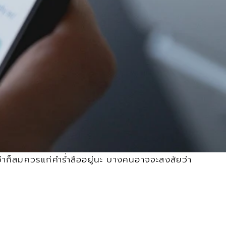
าว่าก็สมควรแก่คำร่ำลืออยู่นะ บางคนอาจจะสงสัยว่า 