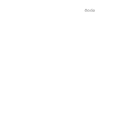
ติดต่อ
จ 
โฆษณา