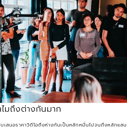
ำไมถึงต่างกันมาก
มใบเสนอราคาวิดีโอถึงห่างกันเป็นหลักหมื่นไปจนถึงหลักแสนห