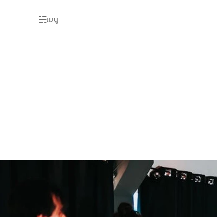
เมนู
ราคาผ
คู่มื