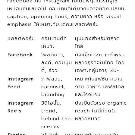
Facebook กับ Instagram ไม่ได้มีพฤติกรรมผู้ใช้
เหมือนกันเสมอไป คอนเทนต์เดียวกันอาจต้องเปลี่ยน 
caption, opening hook, ความยาว หรือ visual 
emphasis ให้เหมาะกับแต่ละแพลตฟอร์ม
แพลตฟอร์ม
คอนเทนต์ที่
มุมมองสำหรับตลาด
เหมาะ
ไทย
Facebook
โพสต์ยาว, 
ยังแข็งแรงมากสำหรับ
ลิงก์, คอมมูนิ
หลายธุรกิจในไทย โดย
ตี้, รีวิว
เฉพาะกลุ่มอายุ 30+
Instagram 
ภาพสวย, 
เหมาะกับแฟชั่น ความ
Feed
carousel, 
งาม อาหาร ไลฟ์สไตล์ 
branding
และโรงแรม
Instagram 
วิดีโอสั้น, 
ยังเป็นตัวเร่ง organic 
Reels
trend, 
reach ได้ดีที่สุดใน
behind-the-
หลายหมวด
scenes
Stories
โปรโมชั่น, ถาม
เหมาะกับการกระตุ้น 